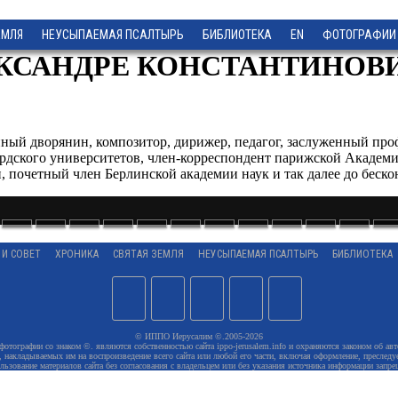
ЕМЛЯ
НЕУСЫПАЕМАЯ ПСАЛТЫРЬ
БИБЛИОТЕКА
EN
ФОТОГРАФИИ
ЛЕКСАНДРЕ КОНСТАНТИНОВИ
нный дворянин, композитор, дирижер, педагог, заслуженный про
ордского университетов, член-корреспондент парижской Академ
 почетный член Берлинской академии наук и так далее до беско
 И СОВЕТ
ХРОНИКА
СВЯТАЯ ЗЕМЛЯ
НЕУСЫПАЕМАЯ ПСАЛТЫРЬ
БИБЛИОТЕКА
© ИППО Иерусалим ©.2005-2026
 фотографии со знаком ©. являются собственностью сайта ippo-jerusalem.info и охраняются законом об авт
 накладываемых им на воспроизведение всего сайта или любой его части, включая оформление, преследуе
льзование материалов сайта без согласования с владельцем или без указания источника информации запре