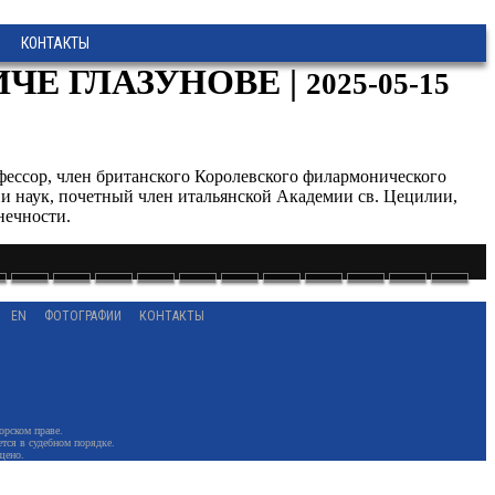
КОНТАКТЫ
ЧЕ ГЛАЗУНОВЕ |
2025-05-15
фессор, член британского Королевского филармонического
ии наук, почетный член итальянской Академии св. Цецилии,
нечности.
EN
ФОТОГРАФИИ
КОНТАКТЫ
орском праве.
тся в судебном порядке.
щено.