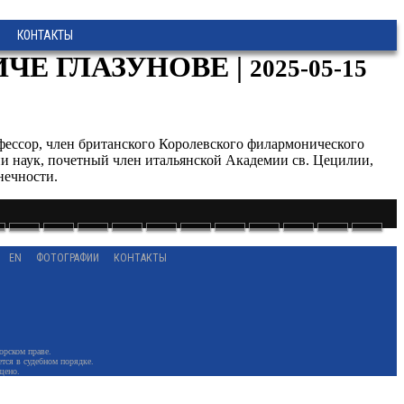
КОНТАКТЫ
ЧЕ ГЛАЗУНОВЕ |
2025-05-15
фессор, член британского Королевского филармонического
ии наук, почетный член итальянской Академии св. Цецилии,
нечности.
EN
ФОТОГРАФИИ
КОНТАКТЫ
орском праве.
тся в судебном порядке.
щено.