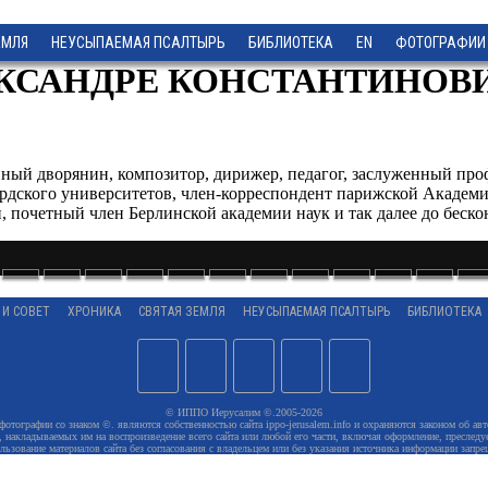
ЕМЛЯ
НЕУСЫПАЕМАЯ ПСАЛТЫРЬ
БИБЛИОТЕКА
EN
ФОТОГРАФИИ
ЛЕКСАНДРЕ КОНСТАНТИНОВИ
нный дворянин, композитор, дирижер, педагог, заслуженный про
ордского университетов, член-корреспондент парижской Академ
 почетный член Берлинской академии наук и так далее до беско
 И СОВЕТ
ХРОНИКА
СВЯТАЯ ЗЕМЛЯ
НЕУСЫПАЕМАЯ ПСАЛТЫРЬ
БИБЛИОТЕКА
© ИППО Иерусалим ©.2005-2026
 фотографии со знаком ©. являются собственностью сайта ippo-jerusalem.info и охраняются законом об авт
 накладываемых им на воспроизведение всего сайта или любой его части, включая оформление, преследуе
льзование материалов сайта без согласования с владельцем или без указания источника информации запре