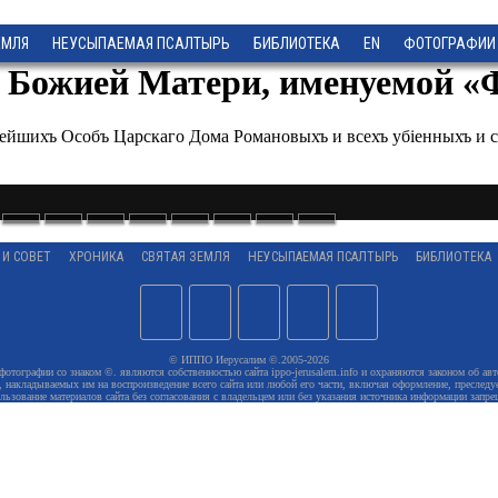
ЕМЛЯ
НЕУСЫПАЕМАЯ ПСАЛТЫРЬ
БИБЛИОТЕКА
EN
ФОТОГРАФИИ
 Божией Матери, именуемой «Ф
йшихъ Особъ Царскаго Дома Романовыхъ и всeхъ убiенныхъ и стр
 И СОВЕТ
ХРОНИКА
СВЯТАЯ ЗЕМЛЯ
НЕУСЫПАЕМАЯ ПСАЛТЫРЬ
БИБЛИОТЕКА
© ИППО Иерусалим ©.2005-2026
 фотографии со знаком ©. являются собственностью сайта ippo-jerusalem.info и охраняются законом об авт
 накладываемых им на воспроизведение всего сайта или любой его части, включая оформление, преследуе
льзование материалов сайта без согласования с владельцем или без указания источника информации запре