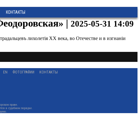
КОНТАКТЫ
еодоровская» |
2025-05-31 14:09
адальцевъ лихолeтiя ХХ века, во Отечестве и в изгнанiи
EN
ФОТОГРАФИИ
КОНТАКТЫ
орском праве.
тся в судебном порядке.
щено.