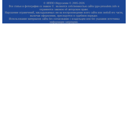
© ИППО Иерусалим ©.2005-2026
Все статьи и фотографии со знаком ©. являются собственностью сайта ippo-jerusalem.info и
охраняются законом об авторском праве.
Нарушение ограничений, накладываемых им на воспроизведение всего сайта или любой его части,
включая оформление, преследуется в судебном порядке.
Использование материалов сайта без согласования с владельцем или без указания источника
информации запрещено.