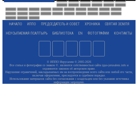
НАЧАЛО
ИППО
ПРЕДСЕДАТЕЛЬ И СОВЕТ
ХРОНИКА
СВЯТАЯ ЗЕМЛЯ
НЕУСЫПАЕМАЯ ПСАЛТЫРЬ
БИБЛИОТЕКА
EN
ФОТОГРАФИИ
КОНТАКТЫ
© ИППО Иерусалим ©.2005-2026
Все статьи и фотографии со знаком ©. являются собственностью сайта ippo-jerusalem.info и
охраняются законом об авторском праве.
Нарушение ограничений, накладываемых им на воспроизведение всего сайта или любой его части,
включая оформление, преследуется в судебном порядке.
Использование материалов сайта без согласования с владельцем или без указания источника
информации запрещено.