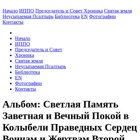
Начало
ИППО
Председатель и Совет
Хроника
Святая земля
Неусыпаемая Псалтырь
Библиотека
EN
Фотографии
Контакты
Начало
ИППО
Председатель и Совет
Хроника
Святая земля
Неусыпаемая Псалтырь
Библиотека
EN
Фотографии
Контакты
Альбом: Светлая Память
Заветная и Вечный Покой в
Колыбели Праведных Сердец
Воинам и Жертвам Второй