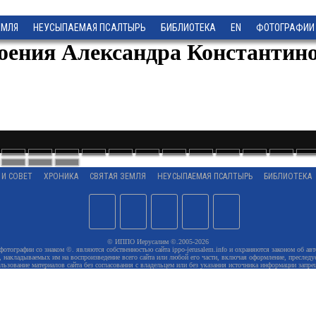
ЕМЛЯ
НЕУСЫПАЕМАЯ ПСАЛТЫРЬ
БИБЛИОТЕКА
EN
ФОТОГРАФИИ
коения Александра Константино
 И СОВЕТ
ХРОНИКА
СВЯТАЯ ЗЕМЛЯ
НЕУСЫПАЕМАЯ ПСАЛТЫРЬ
БИБЛИОТЕКА
© ИППО Иерусалим ©.2005-2026
 фотографии со знаком ©. являются собственностью сайта ippo-jerusalem.info и охраняются законом об авт
 накладываемых им на воспроизведение всего сайта или любой его части, включая оформление, преследуе
льзование материалов сайта без согласования с владельцем или без указания источника информации запре