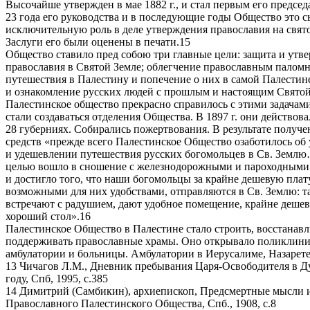
Высочайше утвержден в мае 1882 г., и стал первым его председ
23 года его руководства и в последующие годы Общество это 
исключительную роль в деле утверждения православия на свят
Заслуги его были оценены в печати.15
Общество ставило пред собою три главные цели: защита и утв
православия в Святой Земле; облегчение православным палом
путешествия в Палестину и попечение о них в самой Палестин
и ознакомление русских людей с прошлым и настоящим Святой
Палестинское общество прекрасно справилось с этими задачам
стали создаваться отделения Общества. В 1897 г. они действова
28 губерниях. Собирались пожертвования. В результате получ
средств «прежде всего Палестинское Общество озаботилось об
и удешевлении путешествия русских богомольцев в Св. Землю
целью вошло в сношение с железнодорожными и пароходными
и достигло того, что наши богомольцы за крайне дешевую плату
возможными для них удобствами, отправляются в Св. Землю: т
встречают с радушием, дают удобное помещение, крайне деше
хороший стол».16
Палестинское Общество в Палестине стало строить, восстанавл
поддерживать православные храмы. Оно открывало поликлини
амбулатории и больницы. Амбулатории в Иерусалиме, Назарете
13 Чичагов Л.М., Дневник пребывания Царя-Освободителя в Д
году, Спб, 1995, с.385
14 Димитрий (Самбикин), архиепископ, Предсмертные мысли и
Православного Палестинского Общества, Спб., 1908, с.8