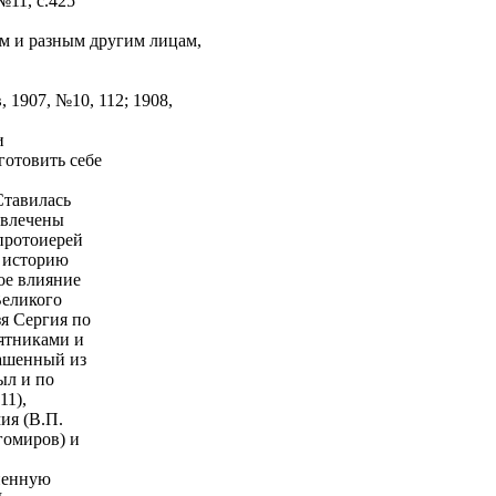
№11, с.425
м и разным другим лицам,
 1907, №10, 112; 1908,
и
отовить себе
Ставилась
ивлечены
протоиерей
ю историю
ое влияние
Великого
зя Сергия по
мятниками и
лашенный из
ыл и по
11),
ия (В.П.
агомиров) и
зненную