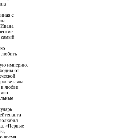
ина
нная с
она
 Ивана
ческие
в самый
и
око
а любить
кую империю.
ободны от
еческой
просветляла
е к любви
свою
ельные
сударь
лейтенанта
 полюбил
ка. «Первые
ы, –
то время