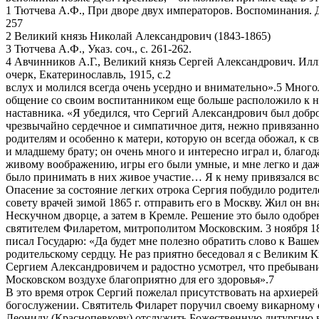
1 Тютчева А.Ф., При дворе двух императоров. Воспоминания. Дн
257
2 Великий князь Николай Александрович (1843-1865)
3 Тютчева А.Ф., Указ. соч., с. 261-262.
4 Авчинников А.Г., Великий князь Сергей Александрович. И
очерк, Екатеринославль, 1915, с.2
вслух и молился всегда очень усердно и внимательно».5 Много
общение со своим воспитанником еще больше расположило к 
наставника. «Я убедился, что Сергий Александрович был добро
чрезвычайно сердечное и симпатичное дитя, нежно привязанно
родителям и особенно к матери, которую он всегда обожал, к св
и младшему брату; он очень много и интересно играл и, благод
живому воображению, игры его были умные, и мне легко и да
было принимать в них живое участие… Я к нему привязался в
Опасение за состояние легких отрока Сергия побудило родител
совету врачей зимой 1865 г. отправить его в Москву. Жил он вн
Нескучном дворце, а затем в Кремле. Решение это было одобре
святителем Филаретом, митрополитом Московским. 3 ноября 18
писал Государю: «Да будет мне полезно обратить слово к Ваше
родительскому сердцу. Не раз приятно беседовал я с Великим 
Сергием Александровичем и радостно усмотрел, что пребыван
Московском воздухе благоприятно для его здоровья».7
В это время отрок Сергий пожелал присутствовать на архиере
богослужении. Святитель Филарет поручил своему викарному
Леониду (Краснопевкову) отслужить Божественную литургию 