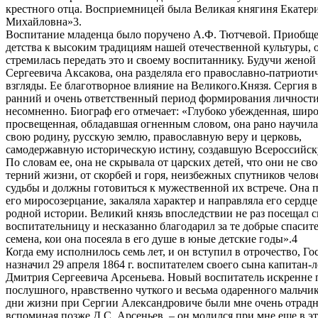
крестного отца. Восприемницей была Великая княгиня Екатер
Михайловна»3.
Воспитание младенца было поручено А.Ф. Тютчевой. Приобще
детства к высоким традициям нашей отечественной культуры, 
стремилась передать это и своему воспитаннику. Будучи женой
Сергеевича Аксакова, она разделяла его православно-патриоти
взгляды. Ее благотворное влияние на Великого.Князя. Сергия 
ранний и очень ответственный период формирования личност
несомненно. Биограф его отмечает: «Глубоко убежденная, шир
просвещенная, обладавшая огненным словом, она рано научил
свою родину, русскую землю, православную веру и церковь,
самодержавную историческую истину, создавшую Всероссийс
По словам ее, она не скрывала от царских детей, что они не св
терний жизни, от скорбей и горя, неизбежных спутников челов
судьбы и должны готовиться к мужественной их встрече. Она 
его миросозерцание, закаляла характер и направляла его сердц
родной истории. Великий князь впоследствии не раз посещал 
воспитательницу и несказанно благодарил за те добрые спасит
семена, кои она посеяла в его душе в юные детские годы».4
Когда ему исполнилось семь лет, и он вступил в отрочество, Го
назначил 29 апреля 1864 г. воспитателем своего сына капитан-
Дмитрия Сергеевича Арсеньева. Новый воспитатель искренне
послушного, нравственно чуткого и весьма одаренного мальчи
дни жизни при Сергии Александровиче были мне очень отрадн
вспоминая позже Д.С. Арсеньев, – он молился при мне еще в э