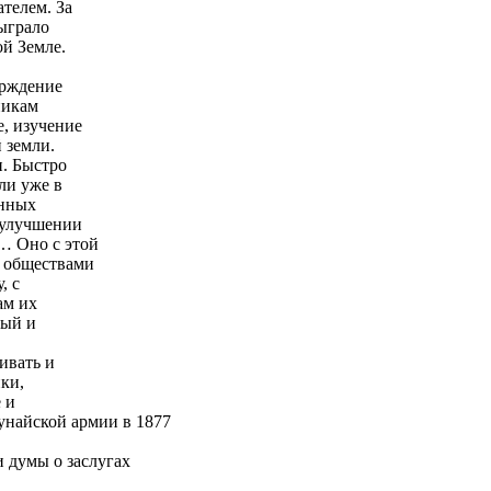
ателем. За
сыграло
ой Земле.
ерждение
никам
е, изучение
 земли.
и. Быстро
ли уже в
енных
 улучшении
… Оно с этой
 обществами
, с
ам их
вый и
ивать и
ки,
 и
унайской армии в 1877
 думы о заслугах