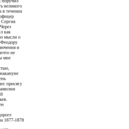
II поручил
ть великого
а в течении
 офицер
 Сергия
«Через
ил как
ию мысли о
 Феодору
лючения и
ничто не
вы мне
стью,
 накануне
ень
нес присягу
 фамилии
ий
ьев.
ен
,
дороге
а 1877-1878