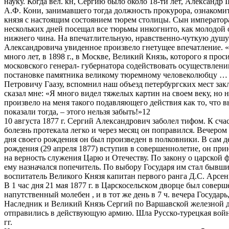
науку. Когда вел. кн, Сергию было около 18-ти лет, Александр 
А.Ф. Кони, занимавшего тогда должность прокурора, ознакоми
князя с настоящим состоянием тюрем столицы. Сын император
нескольких дней посещал все тюрьмы инкогнито, как молодой
нижнего чина. На впечатлительную, нравственно-чуткую душу
Александровича увиденное произвело гнетущее впечатление. 
много лет, в 1898 г., в Москве, Великий Князь, которого я прос
московского генерал- губернатора содействовать осуществлен
постановке памятника великому тюремному человеколюбцу …
Петровичу Гаазу, вспомнил наш объезд петербургских мест зак
сказал мне: «Я много видел тяжелых картин на своем веку, но 
произвело на меня такого подавляющего действия как то, что 
показали тогда, – этого нельзя забыть!»12
10 августа 1877 г. Сергий Александрович заболел тифом. К сча
болезнь протекала легко и через месяц он поправился. Вечером
дня своего рождения он был произведен в полковники. В сам д
рождения (29 апреля 1877) вступив в совершеннолетие, он при
на верность служения Царю и Отечеству. По закону о царской
ему назначался попечитель. По выбору Государя им стал бывш
воспитатель Великого Князя капитан первого ранга Д.С. Арсен
В 1 час дня 21 мая 1877 г. в Царскосельском дворце был соверш
напутственный молебен , и в тот же день в 7 ч. вечера Государь
Наследник и Великий Князь Сергий по Варшавской железной 
отправились в действующую армию. Шла Русско-турецкая войн
гг.