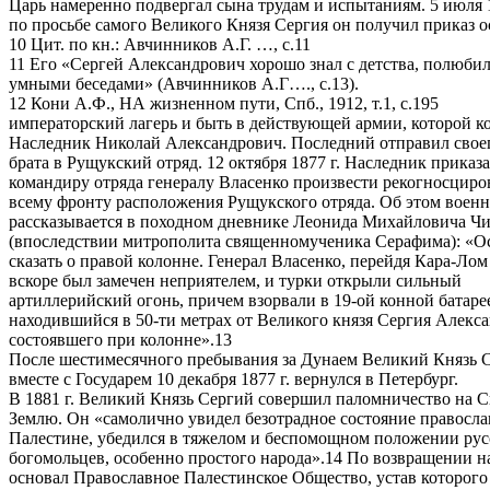
Царь намеренно подвергал сына трудам и испытаниям. 5 июля 1
по просьбе самого Великого Князя Сергия он получил приказ о
10 Цит. по кн.: Авчинников А.Г. …, с.11
11 Его «Сергей Александрович хорошо знал с детства, полюбил,
умными беседами» (Авчинников А.Г…., с.13).
12 Кони А.Ф., НА жизненном пути, Спб., 1912, т.1, с.195
императорский лагерь и быть в действующей армии, которой к
Наследник Николай Александрович. Последний отправил свое
брата в Рущукский отряд. 12 октября 1877 г. Наследник приказ
командиру отряда генералу Власенко произвести рекогносциро
всему фронту расположения Рущукского отряда. Об этом воен
рассказывается в походном дневнике Леонида Михайловича Чи
(впоследствии митрополита священномученика Серафима): «Ос
сказать о правой колонне. Генерал Власенко, перейдя Кара-Лом
вскоре был замечен неприятелем, и турки открыли сильный
артиллерийский огонь, причем взорвали в 19-ой конной батаре
находившийся в 50-ти метрах от Великого князя Сергия Алекс
состоявшего при колонне».13
После шестимесячного пребывания за Дунаем Великий Князь 
вместе с Государем 10 декабря 1877 г. вернулся в Петербург.
В 1881 г. Великий Князь Сергий совершил паломничество на 
Землю. Он «самолично увидел безотрадное состояние правосла
Палестине, убедился в тяжелом и беспомощном положении ру
богомольцев, особенно простого народа».14 По возвращении н
основал Православное Палестинское Общество, устав которого