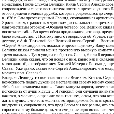
монастыре. После службы Великий Князь Сергий Александров
сопровождении своего воспитателя посетил преосвященного Л
этого времени началась дружба, которая продолжалась до смер
в 1876 г. Сам преосвященный Леонид, скончавшийся архиепис
Ярославским, с радостным чувством рассказывает о встречах с
благочестивым отроком: «Обедали четверо: оба Великих князя и
воспитателем8… Во время обеда продолжался разговор, предме
было монашество… Поэтому много говорилось об Угреше, где 
детстве, с А.Ф. Тютчевой был Великий князь Сергий… Воспита
«Сергей Александрович, покажите преосвященному Вашу мол
Великие князья привели меня в просторную высокую комнату с
тремя окнами… Тут я увидел и образ св. Саввы, 6 или 8 вершко
Великий князь сказал, что он всегда с ним, равно как и складен
мною данный, с изображением Божией Матери с Богомладенце
Саввы. Уже давно, сказал мне Сергей Александрович, что еже
молится прп. Савве».9
Владыке Леониду тесное знакомство с Великим. Князем. Серги
возможность подать духовные наставления своему юному собес
«Мы были оставлены одни… Такие минуты дороги, хочется та
поговорить от души к душе… Я говорил, они слушали внимат
кажется, о молитве, о правиле молитвенном, о том, что она все
жить в душе…, что есть молитва, которая должна быть открыта,
внутренняя, сокровенная, что пред Богом мы все равны, что с 
спросится, кому больше дано, что смирение одно возвышает че