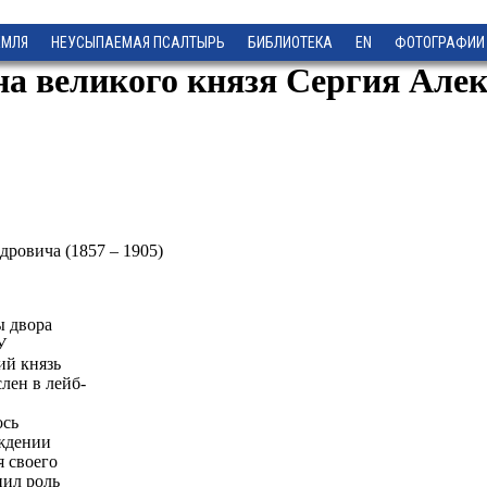
ЕМЛЯ
НЕУСЫПАЕМАЯ ПСАЛТЫРЬ
БИБЛИОТЕКА
EN
ФОТОГРАФИИ
а великого князя Сергия Алекс
дровича (1857 – 1905)
ы двора
У
ий князь
лен в лейб-
ось
ождении
 своего
нил роль