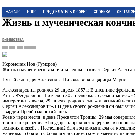
НАЧАЛО
ИППО
ПРЕДСЕДАТЕЛЬ И СОВЕТ
ХРОНИКА
СВЯТАЯ З
Жизнь и мученическая кончин
БИБЛИОТЕКА
Иеромонах Иов (Гумеров)
Жизнь и мученическая кончина великого князя Сергия Алексан
Пятый сын царя Александра Николаевича и царицы Марии
Александровны родился 29 апреля 1857 г. В дневнике фрейлен
Анны Феодоровны Тютчевой 30 апреля была сделана запись: «
императрицы вчера, 29 апреля, родился сын – маленький велик
Сергей Александрович».1 В день своего рождения он был зачис
гвардии Преображенский полк.
Ровно через месяц, в день Пресвятой Троицы, 29 мая совершил
таинство крещения. «Государь направился в церковь в сопров
великих князей… Наследник2 был восприемником от крещения
маленького брата и с большим достоинством и умением выпол