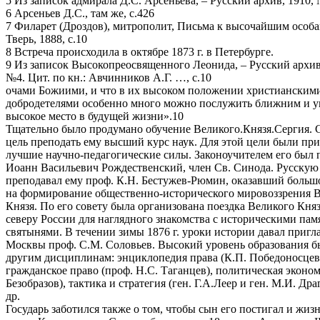
5 Из записок адмирала Д.С. Арсеньева, – Русский архив, 1910, 
6 Арсеньев Д.С., там же, с.426
7 Филарет (Дроздов), митрополит, Письма к высочайшим особа
Тверь, 1888, с.10
8 Встреча происходила в октябре 1873 г. в Петербурге.
9 Из записок Высокопреосвященного Леонида, – Русский архив,
№4. Цит. по кн.: Авчинников А.Г. …, с.10
очами Божиими, и что в их высоком положении христианским
добродетелями особенно много можно послужить ближним и уг
высокое место в будущей жизни».10
Тщательно было продумано обучение Великого.Князя.Сергия. 
цель преподать ему высший курс наук. Для этой цели были пр
лучшие научно-педагогические силы. Законоучителем его был 
Иоанн Васильевич Рождественский, член Св. Синода. Русску
преподавал ему проф. К.Н. Бестужев-Рюмин, оказавший больш
на формирование общественно-исторического мировоззрения 
Князя. По его совету была организована поездка Великого Кня
северу России для наглядного знакомства с историческими па
святынями. В течении зимы 1876 г. уроки истории давал приг
Москвы проф. С.М. Соловьев. Высокий уровень образования б
другим дисциплинам: энциклопедия права (К.П. Победоносцев
гражданское право (проф. Н.С. Таганцев), политическая эконом
Безобразов), тактика и стратегия (ген. Г.А.Леер и ген. М.И. Др
др.
Государь заботился также о том, чтобы сын его постигал и жи