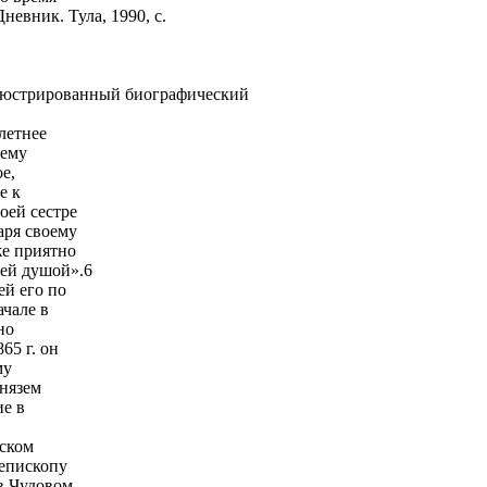
евник. Тула, 1990, с.
ллюстрированный биографический
летнее
нему
е,
е к
оей сестре
аря своему
же приятно
сей душой».6
ей его по
ачале в
но
65 г. он
му
Князем
ие в
йском
 епископу
в Чудовом