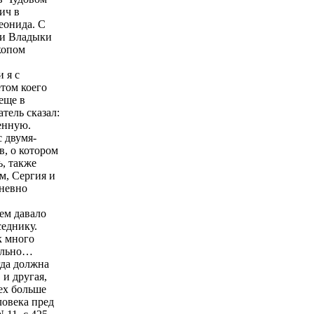
ич в
еонида. С
ти Владыки
копом
 я с
том коего
еще в
тель сказал:
енную.
 двумя-
в, о котором
ь, также
м, Сергия и
дневно
ем давало
еднику.
к много
ельно…
гда должна
 и другая,
тех больше
ловека пред