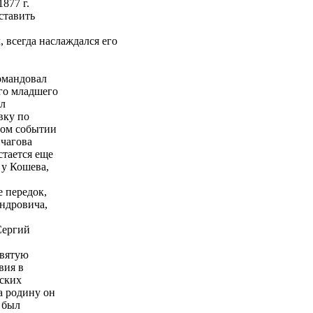
877 г.
ставить
 всегда наслаждался его
омандовал
го младшего
ал
вку по
ном событии
чагова
тается еще
 у Кошева,
е передок,
андровича,
Сергий
Святую
вия в
сских
а родину он
 был