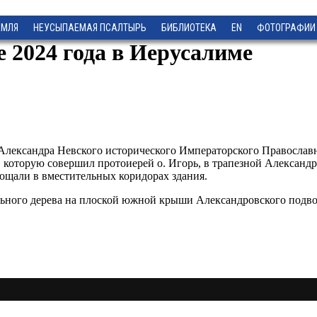
ЕМЛЯ
НЕУСЫПАЕМАЯ ПСАЛТЫРЬ
БИБЛИОТЕКА
EN
ФОТОГРАФИИ
 2024 года в Иерусалиме
Александра Невского исторического Императорского Православ
, которую совершил
протоиерей о. Игорь
, в трапезной Александ
ощали в вместительных коридорах
здания.
ьного дерева на
плоской южной крыши Александровского подвор