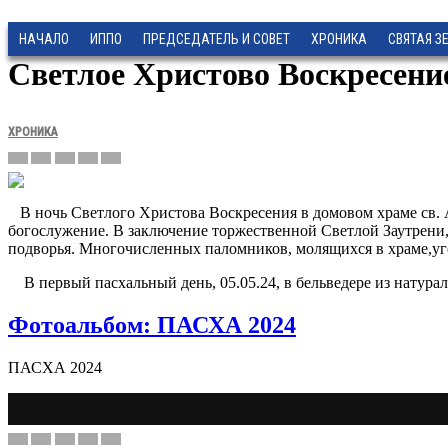
НАЧАЛО
ИППО
ПРЕДСЕДАТЕЛЬ И СОВЕТ
ХРОНИКА
СВЯТАЯ З
Светлое Христово Воскресение
ХРОНИКА
В ночь Светлого Христова Воскресения в домовом храме св. 
богослужение. В заключение торжественной Светлой Заутрени
подворья. Многочисленных паломников
, молящихся в храме,
уг
В
перв
ый
пасхальн
ый
д
е
н
ь
,
05
.
05
.2
4
, в
бельведере из натурал
Фотоальбом: ПАСХА 2024
ПАСХА 2024