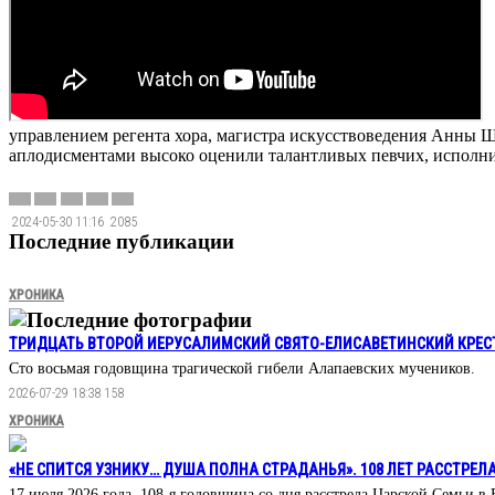
1
управлением регента хора, магистра искусствоведения Анны 
аплодисментами
высоко оценили
талантливых певчих, исполн
2024-05-30 11:16
2085
Последние публикации
ХРОНИКА
Последние фотографии
ТРИДЦАТЬ ВТОРОЙ ИЕРУСАЛИМСКИЙ СВЯТО-ЕЛИСАВЕТИНСКИЙ КРЕС
Сто восьмая годовщина трагической гибели Алапаевских мучеников.
2026-07-29 18:38
158
ХРОНИКА
«НЕ СПИТСЯ УЗНИКУ… ДУША ПОЛНА СТРАДАНЬЯ». 108 ЛЕТ РАССТРЕЛ
17 июля 2026 года, 108-я годовщина со дня расстрела Царской Семьи в