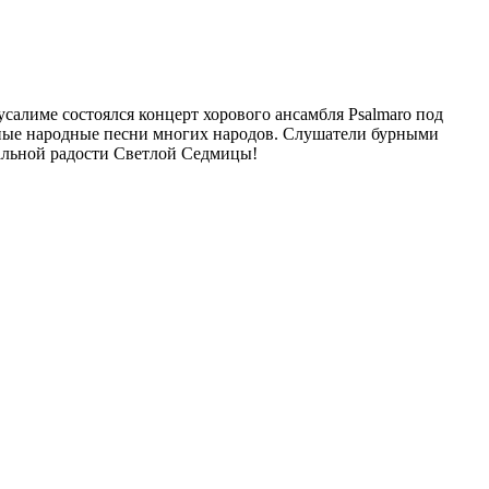
усалиме состоялся концерт
хорового ансамбля
Psalmaro
под
нные народные песни многих народов. Слушатели
бурными
льной радости Светлой Седмицы
!