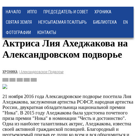
НАЧАЛО
ИППО
ПРЕДСЕДАТЕЛЬ И СОВЕТ
ХРОНИКА
СВЯТАЯ ЗЕМЛЯ
НЕУСЫПАЕМАЯ ПСАЛТЫРЬ
БИБЛИОТЕКА
EN
ФОТОГРАФИИ
КОНТАКТЫ
Актриса Лия Ахеджакова на
Александровском подворье
ХРОНИКА
| Александровское Подворье
21 ноября 2016 года Александровское подворье посетила Лия
Ахеджакова, заслуженная артистка РСФСР, народная артистка
России, двукратная обладательница национальной премии
"Ника". В 2015 году Ахеджакова была удостоена почетного
приза премии "Ника" в номинации "Честь и достоинство".
Одна из наиболее талантливых актрис, Ахеджакова, известна
своей активной гражданской позицией. Благородный и
неотъемлемый призыв ее души ко всем и вся образумиться и